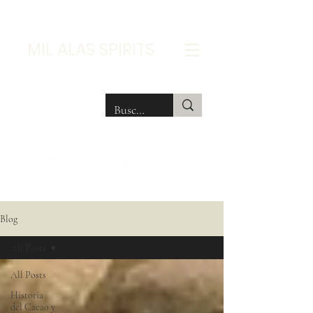
MIL ALAS SPIRITS
Blog
All Posts
All Posts
Historia
del Cacao y