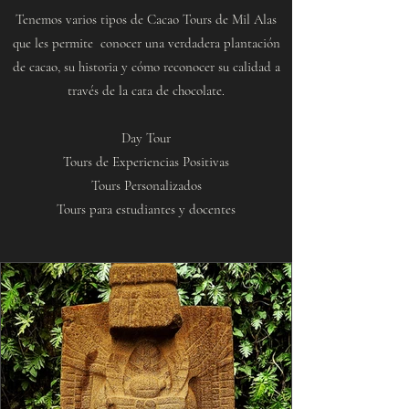
Tenemos varios tipos de Cacao Tours de Mil Alas
que les permite conocer una verdadera plantación
de cacao, su historia y cómo reconocer su calidad a
través de la cata de chocolate.
Day Tour
Tours de Experiencias Positivas
Tours Personalizados
Tours para estudiantes y docentes