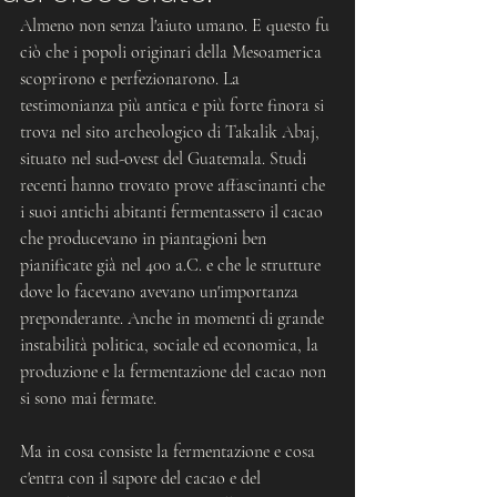
Almeno non senza l'aiuto umano. E questo fu 
ciò che i popoli originari della Mesoamerica 
scoprirono e perfezionarono. La 
testimonianza più antica e più forte finora si 
trova nel sito archeologico di Takalik Abaj, 
situato nel sud-ovest del Guatemala. Studi 
recenti hanno trovato prove affascinanti che 
i suoi antichi abitanti fermentassero il cacao 
che producevano in piantagioni ben 
pianificate già nel 400 a.C. e che le strutture 
dove lo facevano avevano un'importanza 
preponderante. Anche in momenti di grande 
instabilità politica, sociale ed economica, la 
produzione e la fermentazione del cacao non 
si sono mai fermate.
Ma in cosa consiste la fermentazione e cosa 
c'entra con il sapore del cacao e del 