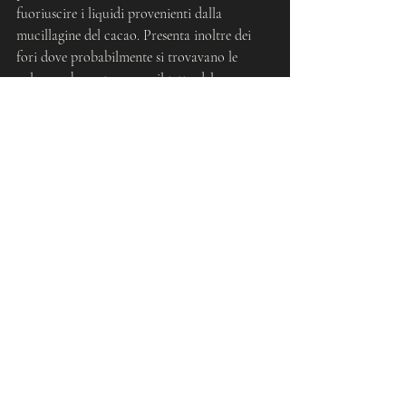
fuoriuscire i liquidi provenienti dalla 
mucillagine del cacao. Presenta inoltre dei 
fori dove probabilmente si trovavano le 
colonne che sostenevano il tetto del 
fermentatore. Ciò che è interessante è che la 
ricerca ha scoperto che si tratta della stessa 
tecnica e degli stessi elementi di 
fermentazione utilizzati nel mondo, e che 
proviene dalla conoscenza ancestrale degli 
abitanti della Mesoamerica nei Maya 
preclassici e classici.
Ecco perché è giusto dire che è il centro della 
raffinatezza e della tecnologia del cacao, sia 
nella produzione agricola che nel post-
raccolta del cacao e nel consumo di bevande 
a base di cacao, in particolare il cioccolato.
Potete vedere l'intera mostra della Dott.ssa 