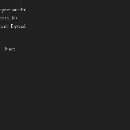
ampeón mundial,
olate, los
ción Especial,
Next