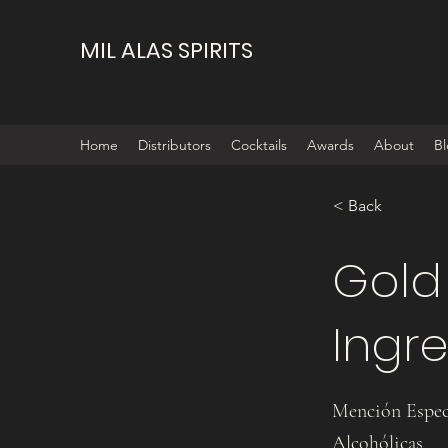
MIL ALAS SPIRITS
Home
Distributors
Cocktails
Awards
About
B
< Back
Gold
Ingr
Mención Especi
Alcohólicas